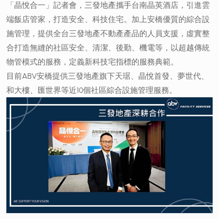
「晶悅合一」記者會，三發地產攜手台南晶英酒店，引進雲
端飯店管家，打造安全、科技住宅。加上安橋優質的綜合設
施管理，提供全台三發地產不動產產品的人員支援，虛實整
合打造無縫的社區安全、清潔、後勤、機電等，以超越傳統
物管模式的服務，定義新科技宅指標的服務典範。
目前ABV安橋提供三發地產旗下天琚、晶悅首發、夢世代、
和大樓、匯世界等近10個社區綜合設施管理服務。