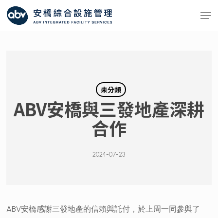
Skip
Men
to
main
content
未分類
ABV安橋與三發地產深耕
合作
2024-07-23
ABV安橋感謝三發地產的信賴與託付，於上周一同參與了