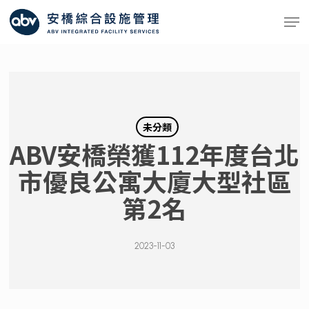
Skip
Men
to
main
content
未分類
ABV安橋榮獲112年度台北
市優良公寓大廈大型社區
第2名
2023-11-03